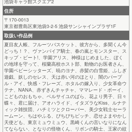
池袋キャラ館スクエア2
住所
〒170-0013
東京都豊島区東池袋3-2-5 池袋サンシャインプラザ1F
取扱い作品例
夏目友人帳、フルーツバスケット、彼方から、多聞くん今
どっち！？、ヴァンパイア騎士、春の嵐とモンスター、ス
キップ・ビート!、学園アリス、神様はじめました、ぼく
の地球を守って、桜蘭高校ホスト部、動物のお医者さん、
学園ベビーシッターズ、暁のヨナ、赤髪の白雪姫、ふしぎ
遊戯、妖しのセレス、天は赤い河のほとり、闇のパープ
ル・アイ、快感・フレーズ、ホタルの嫁入り、少女革命ウ
テナ、NANA、赤ずきんチャチャ、ママレード・ボーイ、
こどものおもちゃ、ベルサイユのばら、花より男子、日々
蝶々、君に届け、アオハライド、イタズラなKiss、ルナテ
ィック雑技団、ハチミツとクローバー、美少女戦士セーラ
ームーン、ちはやふる、ぴちぴちピッチ、恋せよまやかし
天使ども、東京ミュウミュウ、黒崎くんの言いなりになん
てならない、となりの怪物くん、リボンの騎士、王家の紋