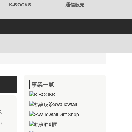
K-BOOKS
通信販売
事業一覧
。
ん
り