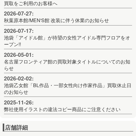
買取をご利用のお客様へ
2026-07-27:
秋葉原本館/MEN'S館 改装に伴う休業のお知らせ
2026-07-17:
池袋「アイドル館」が待望の女性アイドル専門フロアをオ
ープン!!
2026-05-01:
名古屋フロンティア館の買取対象タイトルについてのお知
らせ
2026-02-02:
池袋乙女館「BL作品・一部女性向け作家作品」買取休止日
のお知らせ
2025-11-26:
弊社使用イラストの違法コピー商品にご注意ください
店舗詳細