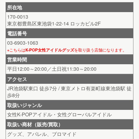
所在地
170-0013
東京都豊島区東池袋1-22-14 ロッカビル2F
電話番号
03-6903-1063
※こちらは
を取り扱う店舗になります。
K-POP女性アイドルグッズ
営業時間
平日12:00～20:00／土日祝11:30～20:00
アクセス
JR池袋駅東口 徒歩7分 / 東京メトロ有楽町線東池袋駅 徒
歩8分
取扱いジャンル
女性K-POPアイドル・女性グローバルアイドル
取扱い商材（販売/買取）
グッズ、アパレル、ブロマイド