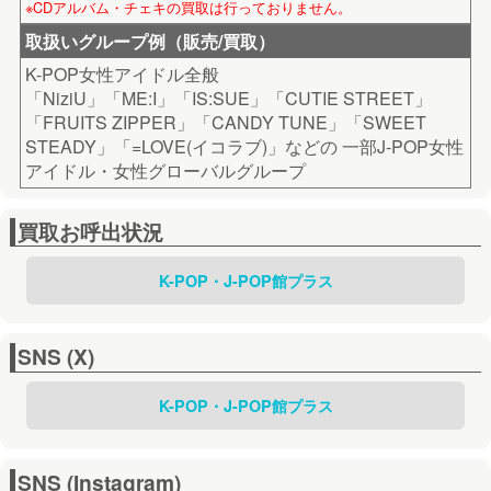
※CDアルバム・チェキの買取は行っておりません。
取扱いグループ例（販売/買取）
K-POP女性アイドル全般
「NiziU」「ME:I」「IS:SUE」「CUTIE STREET」
「FRUITS ZIPPER」「CANDY TUNE」「SWEET
STEADY」「=LOVE(イコラブ)」などの 一部J-POP女性
アイドル・女性グローバルグループ
買取お呼出状況
K-POP・J-POP館プラス
SNS (X)
K-POP・J-POP館プラス
SNS (Instagram)