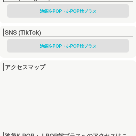
池袋K-POP・J-POP館プラス
SNS (TikTok)
池袋K-POP・J-POP館プラス
アクセスマップ
池袋K-POP・J-POP館プラスへのアクセスはこ