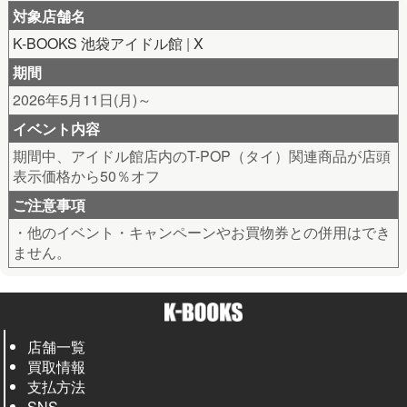
対象店舗名
K-BOOKS 池袋アイドル館
|
X
期間
2026年5月11日(月)～
イベント内容
期間中、アイドル館店内のT-POP（タイ）関連商品が店頭
表示価格から50％オフ
ご注意事項
・他のイベント・キャンペーンやお買物券との併用はでき
ません。
店舗一覧
買取情報
支払方法
SNS